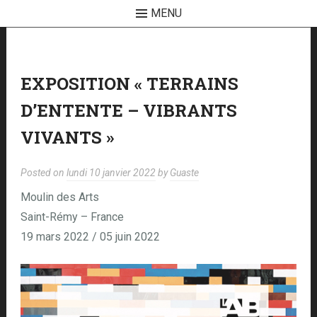
MENU
Skip
to
content
EXPOSITION « TERRAINS
D’ENTENTE – VIBRANTS
VIVANTS »
Posted on
lundi 10 janvier 2022
by
Guaste
Moulin des Arts
Saint-Rémy – France
19 mars 2022 / 05 juin 2022