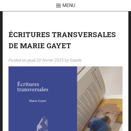
MENU
Skip
to
content
ÉCRITURES TRANSVERSALES
DE MARIE GAYET
Posted on
jeudi 20 février 2025
by
Guaste