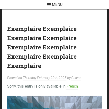
MENU
Skip
to
content
Exemplaire Exemplaire
Exemplaire Exemplaire
Exemplaire Exemplaire
Exemplaire Exemplaire
Exemplaire
Posted on
Thursday February 20th, 2025
by
Guaste
Sorry, this entry is only available in
French
.