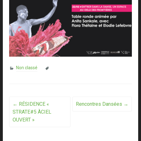
Non classé
Post
←
RÉSIDENCE «
Rencontres Dansées
→
STRATE#5 ÀCIEL
navigation
OUVERT »