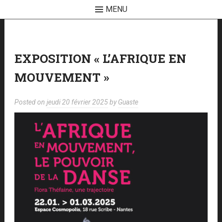
MENU
Skip
to
content
EXPOSITION « L’AFRIQUE EN
MOUVEMENT »
Posted on
jeudi 20 février 2025
by
Guaste