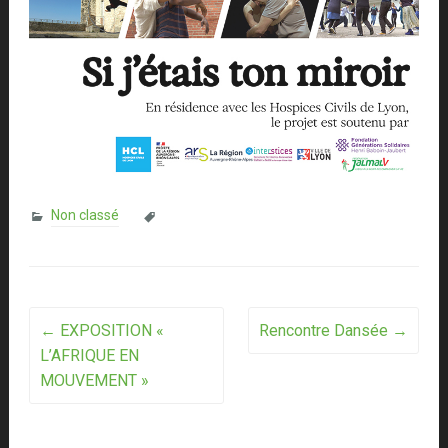
Non classé
Post
←
EXPOSITION «
Rencontre Dansée
→
L’AFRIQUE EN
navigation
MOUVEMENT »