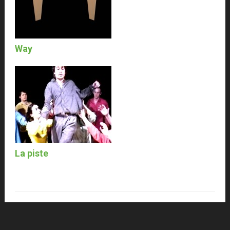
Way
La piste