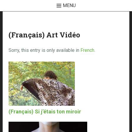
MENU
Skip
to
content
(Français) Art Vidéo
Sorry, this entry is only available in
French
.
(Français) Si j’étais ton miroir